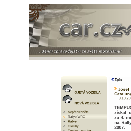
Zpět
Josef
OJETÁ VOZIDLA
Catalun
8.10.2007
NOVÁ VOZIDLA
TEMPU
získal 
Nepřehlédněte
Rallye WRC
za 4. m
Rallye
na Rall
Okruhy
2007.
Trucky - okruhy