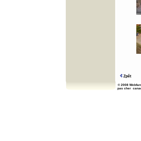
Zpět
© 2008 Webfarm
pas cher
cana