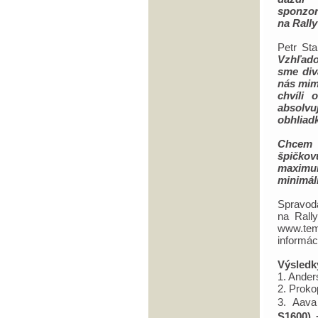
sponzor
na Rally
Petr Sta
Vzhľado
sme div
nás mim
chvíli 
absolvu
obhliadk
Chcem p
špičkov
maximu
minimál
Spravod
na Rall
www.tem
informác
Výsledk
1. Ander
2. Proko
3. Aav
S1600) 