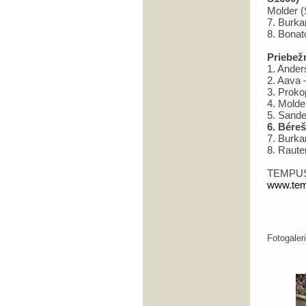
Molder (
7. Burka
8. Bonat
Priebež
1. Ander
2. Aava 
3. Proko
4. Molde
5. Sande
6. Béreš
7. Burka
8. Raute
TEMPUS
www.tem
Fotogale