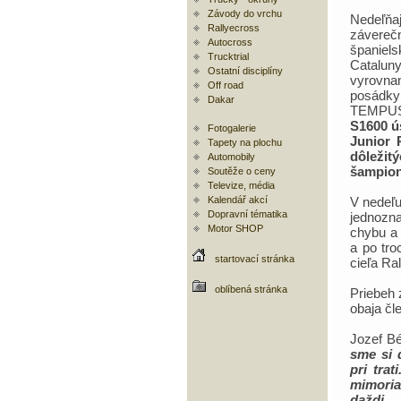
Závody do vrchu
Nedeľňaj
Rallyecross
závere
Autocross
španiel
Trucktrial
Catalun
Ostatní disciplíny
vyrovn
Off road
posád
Dakar
TEMPU
S1600 ú
Fotogalerie
Junior 
Tapety na plochu
dôležit
Automobily
šampion
Soutěže o ceny
Televize, média
Kalendář akcí
V nedeľu
Dopravní tématika
jednozn
Motor SHOP
chybu a 
a po tro
startovací stránka
cieľa Ra
oblíbená stránka
Priebeh 
obaja č
Jozef B
sme si 
pri tra
mimoria
daždi 