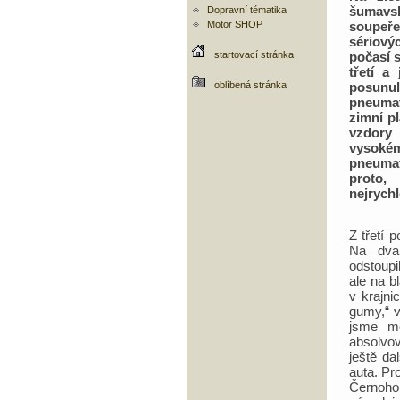
šumavsk
Dopravní tématika
Motor SHOP
soupeře
sériový
startovací stránka
počasí 
třetí a
oblíbená stránka
posunu
pneumat
zimní p
vzdory
vysoké
pneumat
proto,
nejrychl
Z třetí 
Na dvan
odstoupi
ale na b
v krajni
gumy,“ v
jsme mo
absolvov
ještě da
auta. Pr
Černoho