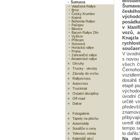
Mitsubi
Šumava
Šumava 
Valašská Rallye
Brno
české
Česky Krumlov
východo
Kopná
posádka
Bohemia Rallye
Pačejov
v klasi
Blovice
vozů, a
Barum Rallye Zlín
Vyškov
Knajzla
Příbram
rychlo
Sosnová
Horácká rallye
současn
Praha
V úvodní
Zahraniční rallye
s novou 
Amaterské rallye
Okruhy
všech č
Trucky - okruhy
Černoho
Závody do vrchu
vozidlem
Rallyecross
dosáhli 
Autocross
etapě pa
Trucktrial
východo
Ostatní disciplíny
úvodní č
Off road
určitě v
Dakar
předevš
znamová
Fotogalerie
přibývaj
Tapety na plochu
uvedl dá
Automobily
tempo se
Soutěže o ceny
to dařilo.
Televize, média
Na zled
Kalendář akcí