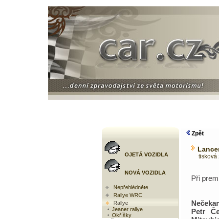
Zpět
Lancer
OJETÁ VOZIDLA
tisková 
NOVÁ VOZIDLA
Při prem
Nepřehlédněte
Rallye WRC
Nečekan
Rallye
Jeaner rallye
Petr Č
Okříšky