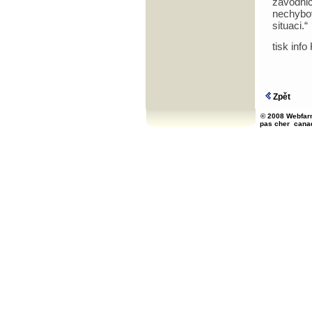
závodni
nechybo
situaci.“
tisk info
Zpět
© 2008 Webfarm
pas cher
cana