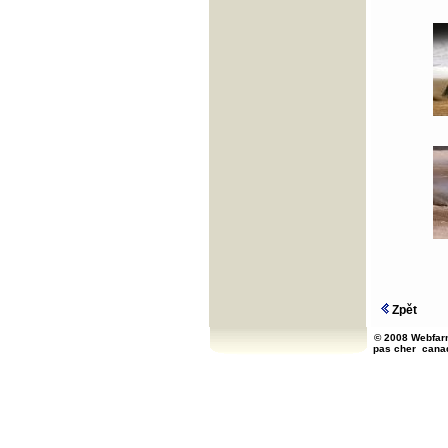
Zpět
© 2008 Webfarm
pas cher
cana