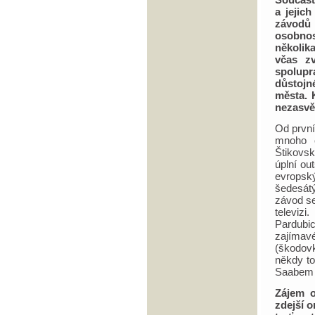
a jejic
závodů 
osobno
několi
včas zv
spolup
důstojn
města. 
nezasvě
Od první
mnoho č
Štikovsk
úplní ou
evropsk
šedesátý
závod se
televiz
Pardubi
zajímav
(škodov
někdy to
Saabem 8
Zájem o
zdejší o