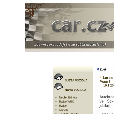
Zpět
Letos 
OJETÁ VOZIDLA
Pace !
19.1.2010
NOVÁ VOZIDLA
Autokro
Nepřehlédněte
ve Štik
Rallye WRC
jubilují
Rallye
Okruhy
Trucky - okruhy