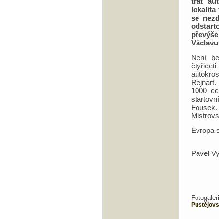
trať au
lokalita
se nezd
odstarto
převýše
Václavu 
Není be
čtyřicet
autokros
Rejnart.
1000 cc
startovn
Fousek. 
Mistrovs
Evropa s
Pavel V
Fotoga
Pustějov