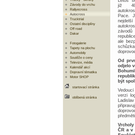
Letos s
Závody do vrchu
již 4
Rallyecross
autokr
Autocross
Pace. 
Trucktrial
nejdelš
Ostatní disciplíny
autokro
Off road
závod
Dakar
republic
ale bez
Fotogalerie
schůzka 
Tapety na plochu
doprovo
Automobily
Soutěže o ceny
Od prvn
Televize, média
odjelo 
Kalendář akcí
Bohumil
Dopravní tématika
republik
Motor SHOP
být spol
startovací stránka
Vedoucí 
verzi l
oblíbená stránka
Ladislav
připrav
doprovod
předmětů
Vrcholy 
ČR a v 
Součást