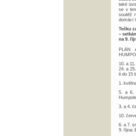
také úvo
se v te
soutěž 
domácí 
Tečku z
– setká
na 9. říj
PLÁN 
HUMPOL
10. a 11
24. a 25
ti do 15 ti
1. květn
5. a 6.
Humpole
3. a 4. 
10. červ
6. a 7. 
9. října