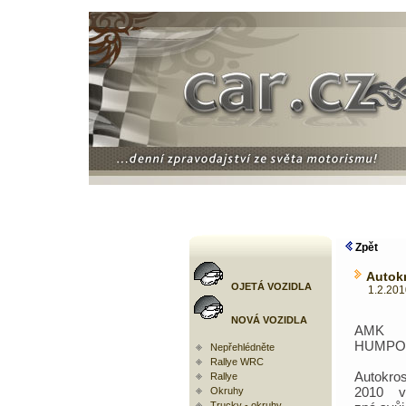
Zpět
Autok
OJETÁ VOZIDLA
1.2.2010 
NOVÁ VOZIDLA
AMK 
HUMPO
Nepřehlédněte
Rallye WRC
Autokro
Rallye
2010 v
Okruhy
Trucky - okruhy