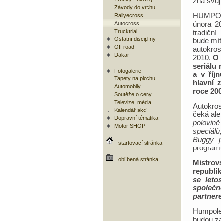
zná svůj 
Závody do vrchu
HUMPO
Rallyecross
února 2
Autocross
Trucktrial
tradiční
Ostatní disciplíny
bude mí
Off road
autokro
Dakar
2010.
O 
seriálu
Fotogalerie
a v říj
Tapety na plochu
hlavní 
Automobily
roce 200
Soutěže o ceny
Televize, média
Autokro
Kalendář akcí
čeká ale
Dopravní tématika
polovin
Motor SHOP
speciálů
Buggy pr
startovací stránka
program
oblíbená stránka
Mistrov
republik
se leto
společn
partner
Humpolec
budou za