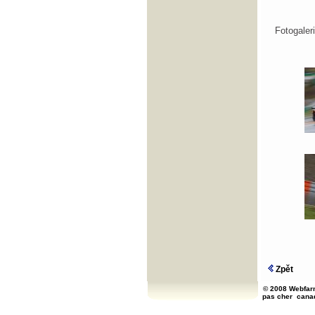
Fotogale
Zpět
© 2008 Webfarm
pas cher
cana