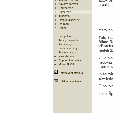
autokro
Závody do vrchu
areálu
Rallyecross
Autocross
Trucktrial
Ostatní disciplíny
Off road
Dakar
testován
Fotogalerie
Toto te
Tapety na plochu
Mimo Ra
Automobily
Přibicí
Soutěže o ceny
neděli 1
Televize, média
Kalendář akcí
Z důvod
Dopravní tématika
nedokáž
Motor SHOP
tréninko
startovací stránka
Vše zál
aby byl
oblíbená stránka
O povole
Josef Š