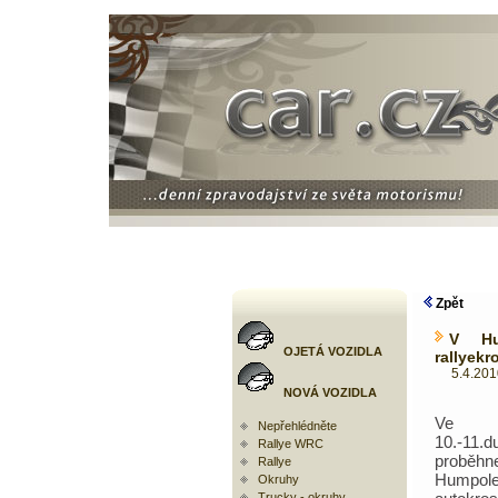
Zpět
V Hu
OJETÁ VOZIDLA
rallyekr
5.4.2010 
NOVÁ VOZIDLA
Ve 
Nepřehlédněte
10.-11.d
Rallye WRC
prob
Rallye
Humpol
Okruhy
Trucky - okruhy