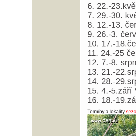
6. 22.-23.kv
7. 29.-30. kv
8. 12.-13. č
9. 26.-3. če
10. 17.-18.č
11. 24.-25 č
12. 7.-8. srp
13. 21.-22.s
14. 28.-29.s
15. 4.-5.září 
16. 18.-19.z
Termíny a lokality
sez