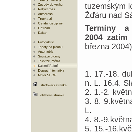
tuzemským lok
Závody do vrchu
Rallyecross
Žďáru nad S
Autocross
Trucktrial
Ostatní disciplíny
Termíny a 
Off road
Dakar
2004 zatím 
Fotogalerie
března 2004)
Tapety na plochu
Automobily
Soutěže o ceny
Televize, média
Kalendář akcí
Dopravní tématika
1. 17.-18. d
Motor SHOP
n. L. 16.4. S
startovací stránka
2. 1.-2. květ
oblíbená stránka
3. 8.-9.květn
L.
4. 8.-9.květn
5. 15.-16.kv