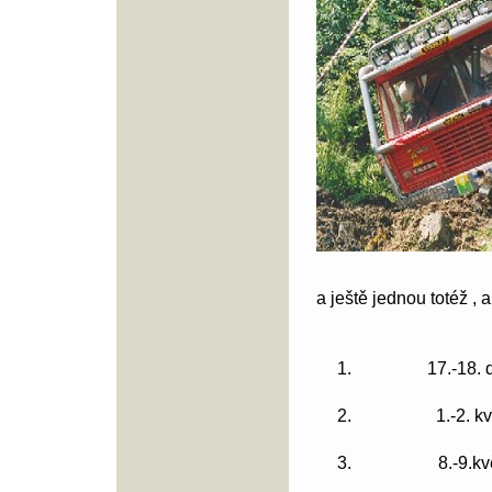
a ještě jednou totéž , a
1.
17.-18.
2.
1.-2. k
3.
8.-9.k