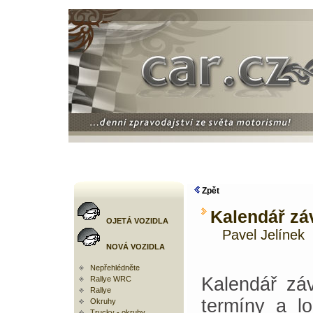
Zpět
Kalendář záv
OJETÁ VOZIDLA
Pavel Jelínek
NOVÁ VOZIDLA
Nepřehlédněte
Kalendář zá
Rallye WRC
Rallye
termíny a l
Okruhy
Trucky - okruhy