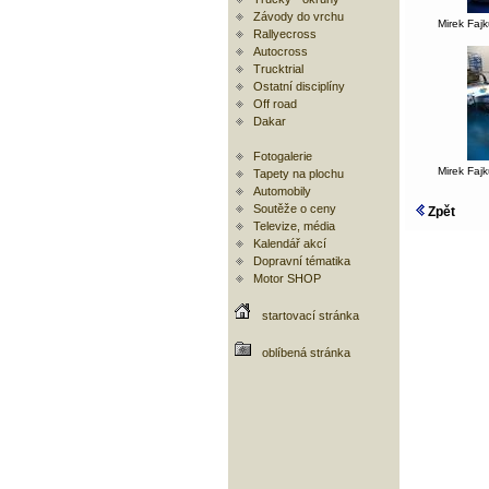
Závody do vrchu
Mirek Faj
Rallyecross
Autocross
Trucktrial
Ostatní disciplíny
Off road
Dakar
Fotogalerie
Mirek Faj
Tapety na plochu
Automobily
Soutěže o ceny
Zpět
Televize, média
Kalendář akcí
Dopravní tématika
Motor SHOP
startovací stránka
oblíbená stránka