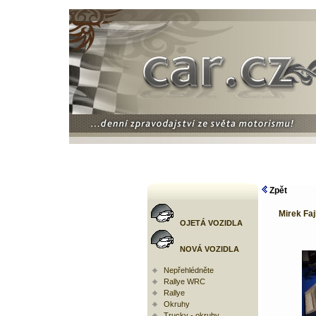
Zpět
Mirek Faj
OJETÁ VOZIDLA
NOVÁ VOZIDLA
Nepřehlédněte
Rallye WRC
Rallye
Okruhy
Trucky - okruhy