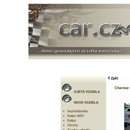
Zpět
Charouz 
OJETÁ VOZIDLA
NOVÁ VOZIDLA
Nepřehlédněte
Rallye WRC
Rallye
Okruhy
Trucky - okruhy