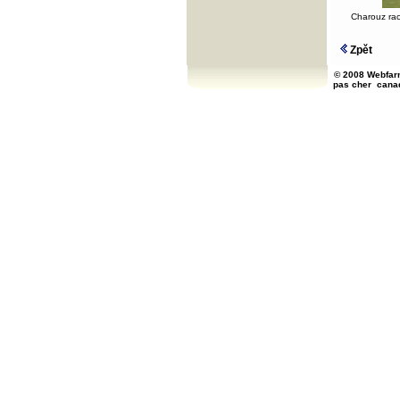
Charouz ra
Zpět
© 2008 Webfarm
pas cher
cana