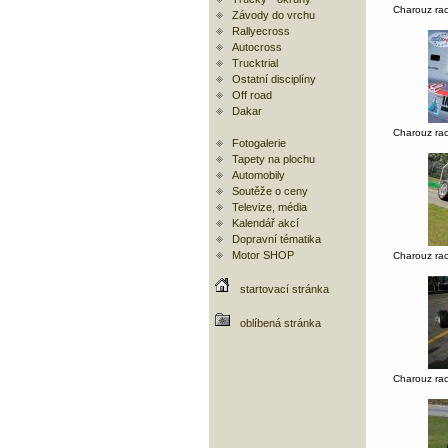
Charouz ra
Závody do vrchu
Rallyecross
Autocross
Trucktrial
Ostatní disciplíny
Off road
Dakar
Charouz ra
Fotogalerie
Tapety na plochu
Automobily
Soutěže o ceny
Televize, média
Kalendář akcí
Dopravní tématika
Motor SHOP
Charouz ra
startovací stránka
oblíbená stránka
Charouz ra