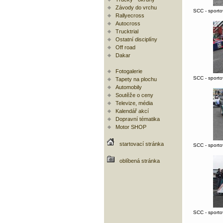
Závody do vrchu
SCC - sporto
Rallyecross
Autocross
Trucktrial
Ostatní disciplíny
Off road
Dakar
Fotogalerie
SCC - sporto
Tapety na plochu
Automobily
Soutěže o ceny
Televize, média
Kalendář akcí
Dopravní tématika
Motor SHOP
startovací stránka
SCC - sporto
oblíbená stránka
SCC - sporto