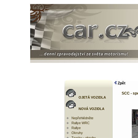
Zpět
SCC - spo
OJETÁ VOZIDLA
NOVÁ VOZIDLA
Nepřehlédněte
Rallye WRC
Rallye
Okruhy
Trucky - okruhy