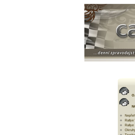
O
N
Nepřeh
Rally
Rallye
Okruh
Trucky