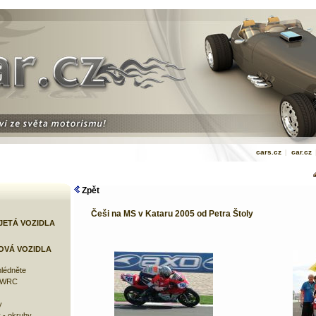
cars.cz
|
car.cz
Zpět
Češi na MS v Kataru 2005 od Petra Štoly
JETÁ VOZIDLA
OVÁ VOZIDLA
lédněte
e WRC
y
 - okruhy