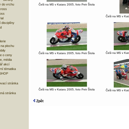
 do vrchu
Češi na MS v Kataru 2005, foto Petr Štola
cross
oss
Češi na MS v Kata
ial
 disciplíny
ad
lerie
 na plochu
bily
Češi na MS v Kata
Češi na MS v Kataru 2005, foto Petr Štola
e o ceny
ze, média
ář akcí
ní tématika
 SHOP
ovací stránka
Češi na MS v Kataru 2005, foto Petr Štola
Češi na MS v Kata
ená stránka
Zpět