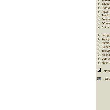
Závody
Rallye
Autocr
Trucktr
Ostatní
Off ro
Dakar
Fotoga
Tapety
Automo
Soutěž
Televi
Kalend
Doprav
Motor
start
oblíb