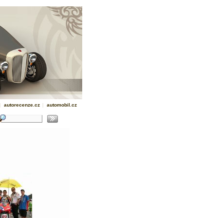
|
autorecenze.cz
|
automobil.cz