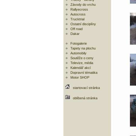
Závody do vrchu
Rallyecross
Autocross
Trucktrial
Ostatní disciplíny
Off road
Dakar
Fotogalerie
Tapety na plochu
Automobily
Soutěže o ceny
Televize, média
Kalendář akcí
Dopravní tématika
Motor SHOP
startovací stránka
oblíbená stránka