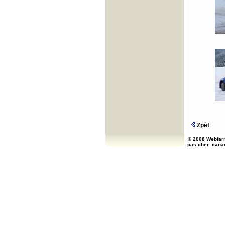
Zpět
© 2008 Webfarm
pas cher
cana