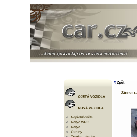
Zpět
Jänner r
OJETÁ VOZIDLA
NOVÁ VOZIDLA
Nepřehlédněte
Rallye WRC
Rallye
Okruhy
Trucky - okruhy