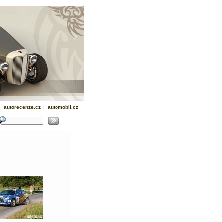
|
autorecenze.cz
|
automobil.cz