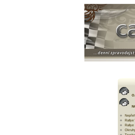
O
N
Nepřeh
Rally
Rallye
Okruh
Trucky