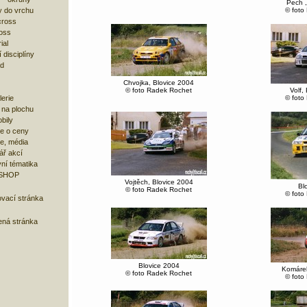
Pech ,
 do vrchu
© foto
cross
oss
ial
 disciplíny
ad
Chvojka, Blovice 2004
© foto Radek Rochet
Volf,
lerie
© foto
 na plochu
bily
e o ceny
ze, média
ář akcí
ní tématika
 SHOP
Vojtěch, Blovice 2004
Bl
© foto Radek Rochet
© foto
ovací stránka
ená stránka
Blovice 2004
Komárek
© foto Radek Rochet
© foto