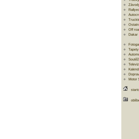
Závody
Rallye
Autocr
Trucktr
Ostatní
Off ro
Dakar
Fotoga
Tapety
Automo
Soutěž
Televi
Kalend
Doprav
Motor
start
oblíb