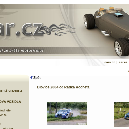
cars.cz
|
car.cz
Zpět
Blovice 2004 od Radka Rocheta
JETÁ VOZIDLA
OVÁ VOZIDLA
lédněte
e WRC
y
 - okruhy