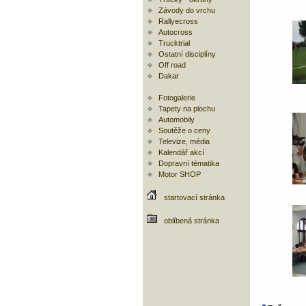
Závody do vrchu
Rallyecross
Autocross
Trucktrial
Ostatní disciplíny
Off road
Dakar
Fotogalerie
Tapety na plochu
Automobily
Soutěže o ceny
Televize, média
Kalendář akcí
Dopravní tématika
Motor SHOP
startovací stránka
oblíbená stránka