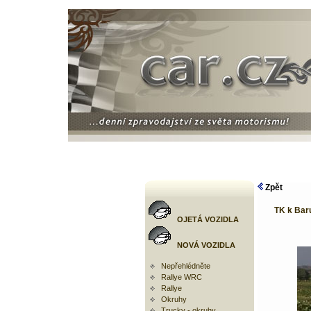
Zpět
TK k Baru
OJETÁ VOZIDLA
NOVÁ VOZIDLA
Nepřehlédněte
Rallye WRC
Rallye
Okruhy
Trucky - okruhy