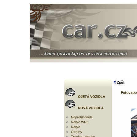
Zpět
Fotovzpo
OJETÁ VOZIDLA
NOVÁ VOZIDLA
Nepřehlédněte
Rallye WRC
Rallye
Okruhy
Trucky - okruhy