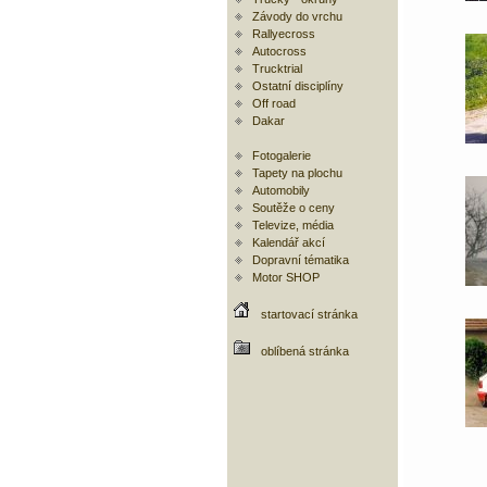
Závody do vrchu
Rallyecross
Autocross
Trucktrial
Ostatní disciplíny
Off road
Dakar
Fotogalerie
Tapety na plochu
Automobily
Soutěže o ceny
Televize, média
Kalendář akcí
Dopravní tématika
Motor SHOP
startovací stránka
oblíbená stránka