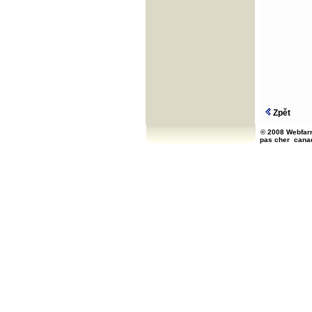
Zpět
© 2008 Webfarm
pas cher
cana