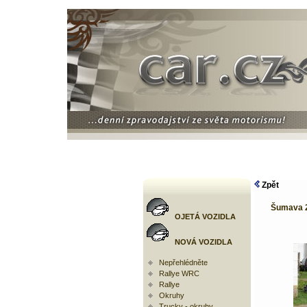
Zpět
Šumava 2
OJETÁ VOZIDLA
NOVÁ VOZIDLA
Nepřehlédněte
Rallye WRC
Rallye
Okruhy
Trucky - okruhy