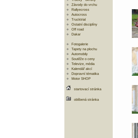
Závody do vrchu
Rallyecross
Autocross
Trucktrial
Ostatní disciplíny
Off road
Dakar
Fotogalerie
Tapety na plochu
Automobily
Soutěže o ceny
Televize, média
Kalendář akcí
Dopravní tématika
Motor SHOP
startovací stránka
oblíbená stránka