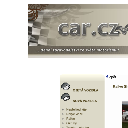
Zpět
Rallye S
OJETÁ VOZIDLA
NOVÁ VOZIDLA
Nepřehlédněte
Rallye WRC
Rallye
Okruhy
Trucky - okruhy