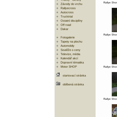
Rallye Sho
Závody do vrchu
Rallyecross
Autocross
Trucktrial
Ostatní disciplíny
Off road
Dakar
Rallye Sho
Fotogalerie
Tapety na plochu
Automobily
Soutěže o ceny
Televize, média
Kalendář akcí
Dopravní tématika
Motor SHOP
Rallye Sho
startovací stránka
oblíbená stránka
Rallye Sho