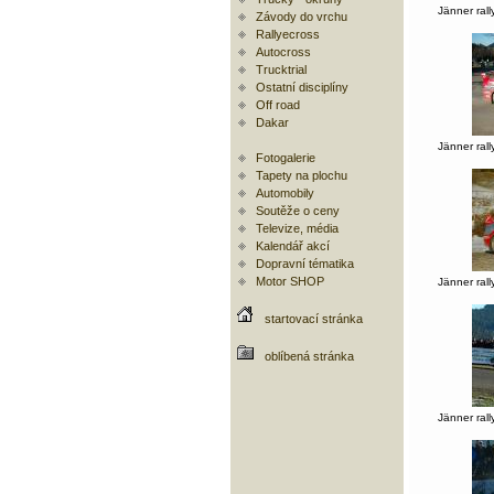
Jänner rall
Závody do vrchu
Rallyecross
Autocross
Trucktrial
Ostatní disciplíny
Off road
Dakar
Jänner rall
Fotogalerie
Tapety na plochu
Automobily
Soutěže o ceny
Televize, média
Kalendář akcí
Dopravní tématika
Motor SHOP
Jänner rall
startovací stránka
oblíbená stránka
Jänner rall