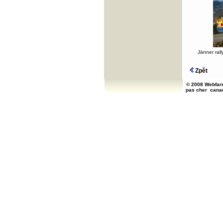
Jänner rall
Zpět
© 2008 Webfarm
pas cher
cana