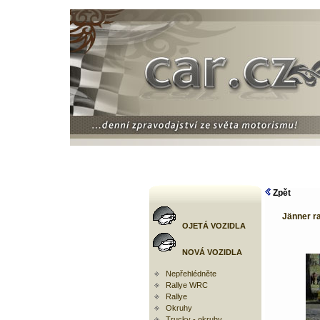
Zpět
Jänner ra
OJETÁ VOZIDLA
NOVÁ VOZIDLA
Nepřehlédněte
Rallye WRC
Rallye
Okruhy
Trucky - okruhy