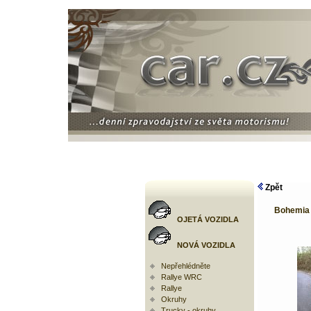
Zpět
Bohemia 
OJETÁ VOZIDLA
NOVÁ VOZIDLA
Nepřehlédněte
Rallye WRC
Rallye
Okruhy
Trucky - okruhy