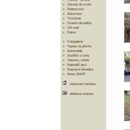
Závody do vrchu
Rallyecross
Autocross
Trucktrial
Ostatní disciplíny
Off road
Dakar
Fotogalerie
Tapety na plochu
Automobily
Soutěže o ceny
Televize, média
Kalendář akcí
Dopravní tématika
Motor SHOP
startovací stránka
oblíbená stránka