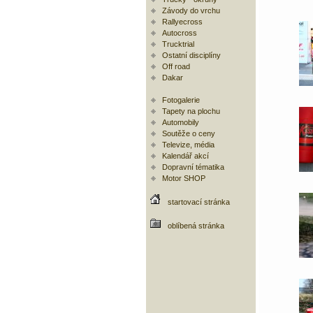
Závody do vrchu
Rallyecross
Autocross
Trucktrial
Ostatní disciplíny
Off road
Dakar
Fotogalerie
Tapety na plochu
Automobily
Soutěže o ceny
Televize, média
Kalendář akcí
Dopravní tématika
Motor SHOP
startovací stránka
oblíbená stránka