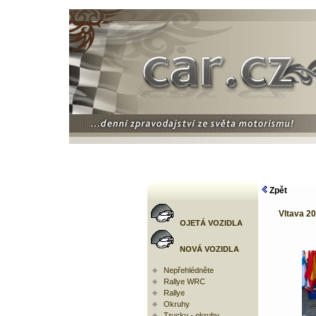
Zpět
Vltava 2
OJETÁ VOZIDLA
NOVÁ VOZIDLA
Nepřehlédněte
Rallye WRC
Rallye
Okruhy
Trucky - okruhy