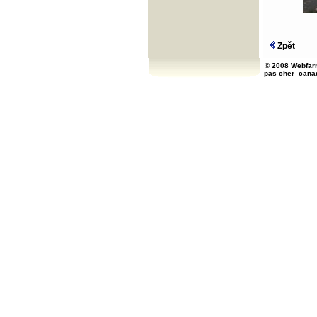
Zpět
© 2008 Webfarm
pas cher
cana