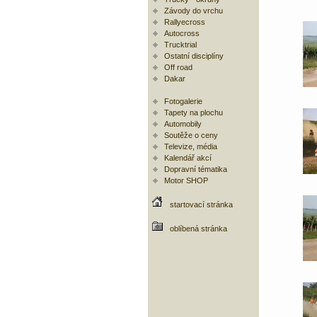
Závody do vrchu
Rallyecross
Autocross
Trucktrial
Ostatní disciplíny
Off road
Dakar
Fotogalerie
Tapety na plochu
Automobily
Soutěže o ceny
Televize, média
Kalendář akcí
Dopravní tématika
Motor SHOP
startovací stránka
oblíbená stránka