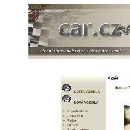
Zpět
Hustopeč
OJETÁ VOZIDLA
NOVÁ VOZIDLA
Nepřehlédněte
Rallye WRC
Rallye
Okruhy
Trucky - okruhy