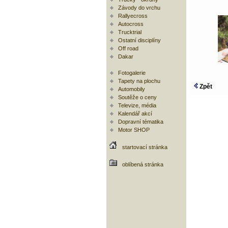
Závody do vrchu
Rallyecross
Autocross
Trucktrial
Ostatní disciplíny
Off road
Dakar
Fotogalerie
Tapety na plochu
Zpět
Automobily
Soutěže o ceny
Televize, média
Kalendář akcí
Dopravní tématika
Motor SHOP
startovací stránka
oblíbená stránka