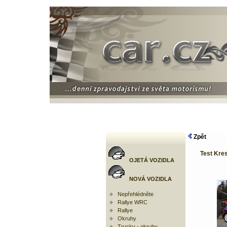
Zpět
Test Kre
OJETÁ VOZIDLA
NOVÁ VOZIDLA
Nepřehlédněte
Rallye WRC
Rallye
Okruhy
Trucky - okruhy