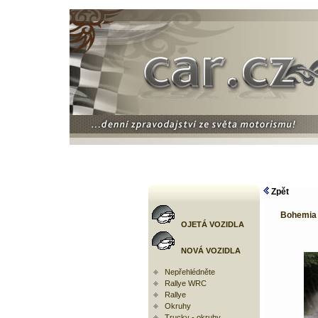
Zpět
Bohemia 
OJETÁ VOZIDLA
NOVÁ VOZIDLA
Nepřehlédněte
Rallye WRC
Rallye
Okruhy
Trucky - okruhy