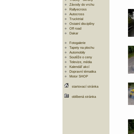
Závody do vrchu
Rallyecross
Autocross
Trucktrial
Ostatní disciplíny
Off road
Dakar
Fotogalerie
Tapety na plochu
Automobily
Soutěže o ceny
Televize, média
Kalendář akcí
Dopravní tématika
Motor SHOP
startovací stránka
oblíbená stránka