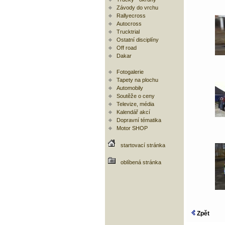
Závody do vrchu
Rallyecross
Autocross
Trucktrial
Ostatní disciplíny
Off road
Dakar
Fotogalerie
Tapety na plochu
Automobily
Soutěže o ceny
Televize, média
Kalendář akcí
Dopravní tématika
Motor SHOP
startovací stránka
oblíbená stránka
Zpět