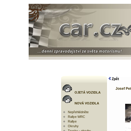
Zpět
Josef Pet
OJETÁ VOZIDLA
NOVÁ VOZIDLA
Nepřehlédněte
Rallye WRC
Rallye
Okruhy
Trucky - okruhy