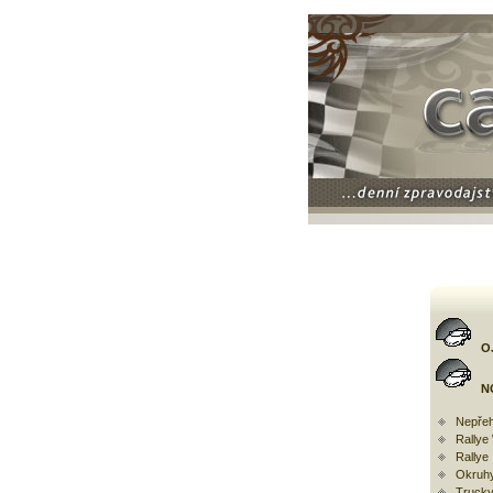
O
N
Nepřeh
Rally
Rallye
Okruh
Trucky