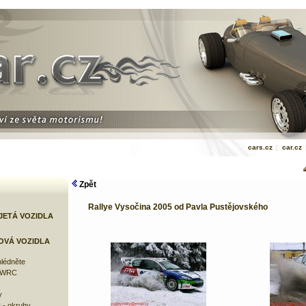
cars.cz
|
car.cz
Zpět
Rallye Vysočina 2005 od Pavla Pustějovského
JETÁ VOZIDLA
OVÁ VOZIDLA
lédněte
e WRC
y
 - okruhy