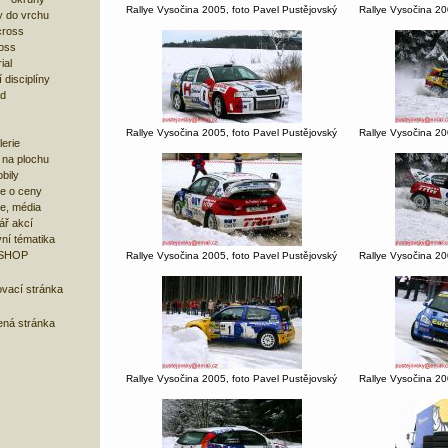
Rallye Vysočina 2005, foto Pavel Pustějovský
Rallye Vysočina 20
 do vrchu
cross
oss
ial
 disciplíny
ad
Rallye Vysočina 2005, foto Pavel Pustějovský
Rallye Vysočina 20
lerie
 na plochu
bily
e o ceny
ze, média
ář akcí
ní tématika
 SHOP
Rallye Vysočina 2005, foto Pavel Pustějovský
Rallye Vysočina 20
ovací stránka
ená stránka
Rallye Vysočina 2005, foto Pavel Pustějovský
Rallye Vysočina 20