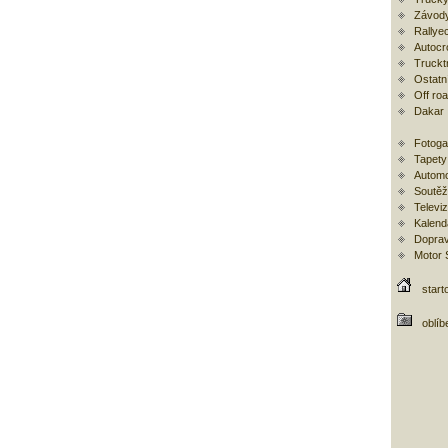
Závody
Rallye
Autocr
Trucktr
Ostatní
Off ro
Dakar
Fotoga
Tapety
Automo
Soutěž
Televi
Kalend
Doprav
Motor
start
oblíb