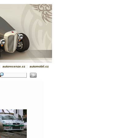
|
autorecenze.cz
|
automobil.cz