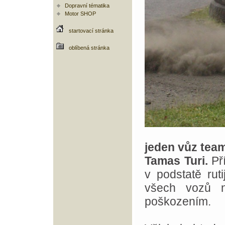
Dopravní tématika
Motor SHOP
startovací stránka
oblíbená stránka
jeden vůz team
Tamas Turi.
Pří
v podstatě rut
všech vozů n
poškozením.