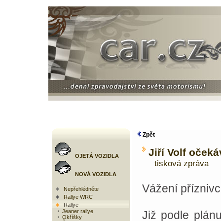
Zpět
Jiří Volf oček
OJETÁ VOZIDLA
tisková zpráva
NOVÁ VOZIDLA
Vážení příznivci
Nepřehlédněte
Rallye WRC
Rallye
Jeaner rallye
Již podle plán
Okříšky