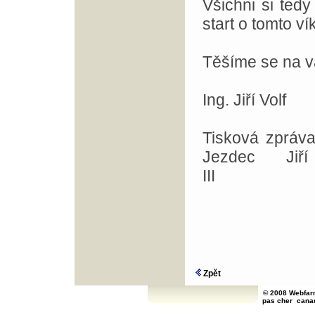
Všichni si ted
start o tomto 
Těšíme se na v
Ing. Jiří Volf
Tisková zpráva
Jezdec Ji
I
Brno d
Zpět
© 2008 Webfarm
pas cher
cana