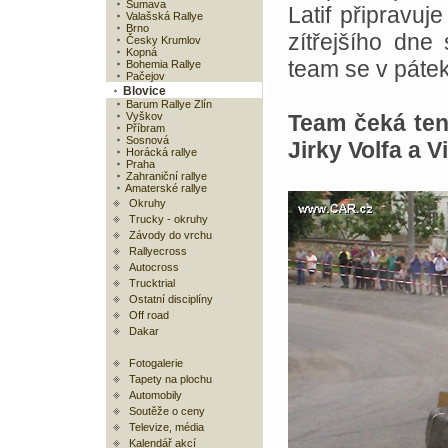
Šumava
Latif připravuj
Valašská Rallye
Brno
zítřejšího dne
Česky Krumlov
Kopná
team se v pátek
Bohemia Rallye
Pačejov
Blovice
Barum Rallye Zlín
Vyškov
Team čeká ten
Příbram
Sosnová
Jirky Volfa a 
Horácká rallye
Praha
Zahraniční rallye
Amaterské rallye
Okruhy
Trucky - okruhy
Závody do vrchu
Rallyecross
Autocross
Trucktrial
Ostatní disciplíny
Off road
Dakar
Fotogalerie
Tapety na plochu
Automobily
Soutěže o ceny
Televize, média
Kalendář akcí