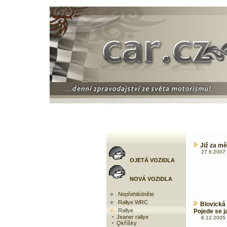
Již za mě
27.6.2007 
OJETÁ VOZIDLA
NOVÁ VOZIDLA
Nepřehlédněte
Rallye WRC
Blovická
Rallye
Pojede se 
Jeaner rallye
8.12.2005 
Okříšky