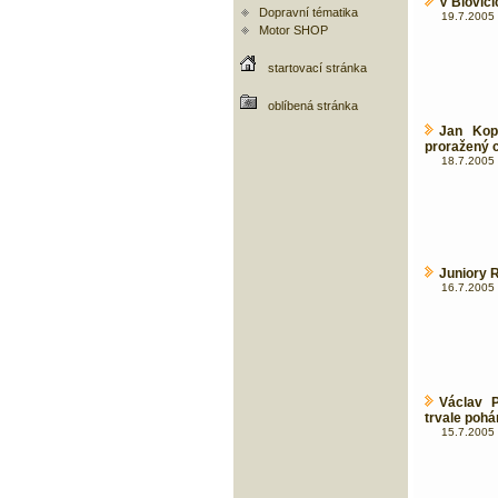
V Blovicí
Dopravní tématika
19.7.2005 
Motor SHOP
startovací stránka
oblíbená stránka
Jan Kop
proražený c
18.7.2005 
Juniory R
16.7.2005 
Václav 
trvale pohá
15.7.2005 