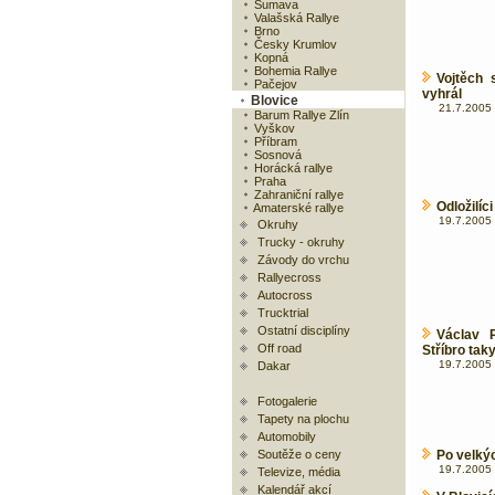
Šumava
Valašská Rallye
Brno
Česky Krumlov
Kopná
Bohemia Rallye
Vojtěch 
Pačejov
vyhrál
Blovice
21.7.2005 
Barum Rallye Zlín
Vyškov
Příbram
Sosnová
Horácká rallye
Praha
Zahraniční rallye
Odložilíc
Amaterské rallye
19.7.2005 
Okruhy
Trucky - okruhy
Závody do vrchu
Rallyecross
Autocross
Trucktrial
Ostatní disciplíny
Václav P
Off road
Stříbro tak
19.7.2005 
Dakar
Fotogalerie
Tapety na plochu
Automobily
Soutěže o ceny
Po velký
19.7.2005 
Televize, média
Kalendář akcí