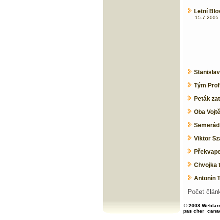
Letní Blo
15.7.2005 
Stanislav
Tým Profi
Peták zat
Oba Vojtě
Semerád p
Viktor Sz
Překvapen
Chvojka t
Antonín 
Počet člán
© 2008 Webfarm
pas cher
cana