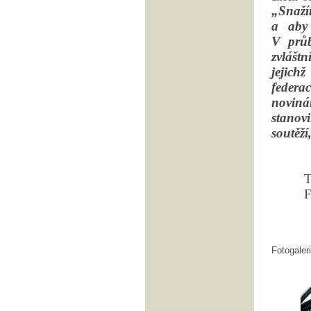
„Snaží
a aby 
V průb
zvlášt
jejich
feder
noviná
stanov
soutěží
T
F
Fotogale