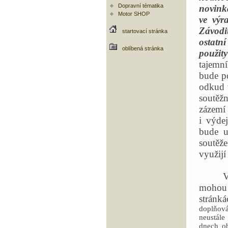
Dopravní tématika
novinka
Motor SHOP
ve výr
Závodi
startovací stránka
ostatní
oblíbená stránka
použity
tajemn
bude p
odkud 
soutěžn
zázemí
i výdej
bude u
soutěže
využijí
V
mohou 
stránk
doplňová
neustále
dnech ob