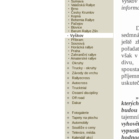
Vyškov
Šumava
Valašská Rallye
informa
Brno
Česky Krumlov
Kopná
Bohemia Rallye
Pačejov
Blovice
Barum Rallye Zlín
sedmnác
Vyškov
Příbram
ještě 
Sosnová
Horácká rallye
pořadat
Praha
však v 
Zahraniční rallye
Amaterské rallye
divu, 
Okruhy
spoust
Trucky - okruhy
Závody do vrchu
příjem
Rallyecross
uskuteč
Autocross
Trucktrial
Ostatní disciplíny
„
Off road
kterých
Dakar
budou 
Fotogalerie
tajemn
Tapety na plochu
vyhovět
Automobily
Soutěže o ceny
vypust
Televize, média
hodnoc
Kalendář akcí