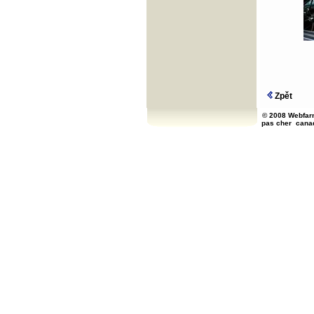
Zpět
© 2008 Webfarm
pas cher
cana