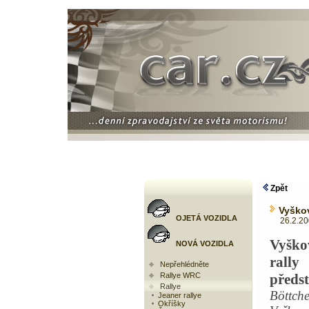
Zpět
Vyškov
OJETÁ VOZIDLA
26.2.2008
Vyško
NOVÁ VOZIDLA
ral
Nepřehlédněte
Rallye WRC
předs
Rallye
Böttc
Jeaner rallye
Okříšky