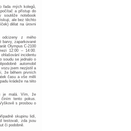
ko řada mých kolegů,
 počítač a přístup do
y soutěže notebook
skuji, ale bez těchto
ček) dělat na úrovni
y odcizeny z mého
 barvy, zaparkované
aparát Olympus C-2100
mezi 12:00 – 14:00.
i ohlašování incidentu
ho soudu se jednalo o
děpodobně automobil
vozu jsem nezjistil a
li, že během prvních
atek času a vše měli
ípadu krádeže na této
lů je malá. Vím, že
 činím tento pokus.
 Vyškově s prosbou o
řípadně skupinu lidí,
d testovali, zda jsou
ut či podobně.