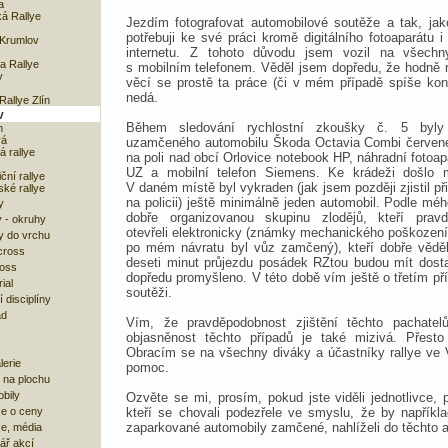
a
á Rallye
Jezdím fotografovat automobilové soutěže a tak, ja
potřebuji ke své práci kromě digitálního fotoaparátu i
Krumlov
internetu. Z tohoto důvodu jsem vozil na všechn
 Rallye
s mobilním telefonem. Věděl jsem dopředu, že hodně ri
v
věcí se prostě ta práce (či v mém případě spíše koní
nedá.
allye Zlín
v
Během sledování rychlostní zkoušky č. 5 byl
m
vá
uzamčeného automobilu Škoda Octavia Combi červené
 rallye
na poli nad obcí Orlovice notebook HP, náhradní foto
UZ a mobilní telefon Siemens. Ke krádeži došlo 
ční rallye
V daném místě byl vykraden (jak jsem později zjistil př
ké rallye
na policii) ještě minimálně jeden automobil. Podle mé
y
dobře organizovanou skupinu zlodějů, kteří prav
 - okruhy
otevřeli elektronicky (známky mechanického poškození 
y do vrchu
po mém návratu byl vůz zamčený), kteří dobře vědě
cross
deseti minut průjezdu posádek RZtou budou mít dost
ross
dopředu promyšleno. V této době vím ještě o třetím př
ial
soutěži.
 disciplíny
ad
Vím, že pravděpodobnost zjištění těchto pachate
objasněnost těchto případů je také mizivá. Přesto
Obracím se na všechny diváky a účastníky rallye ve
lerie
pomoc.
 na plochu
bily
Ozvěte se mi, prosím, pokud jste viděli jednotlivce, p
kteří se chovali podezřele ve smyslu, že by napříkla
e o ceny
zaparkované automobily zamčené, nahlíželi do těchto a
ze, média
ář akcí