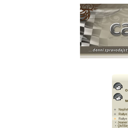
O
N
Nepřeh
Rally
Rallye
Jeaner 
Okříšk