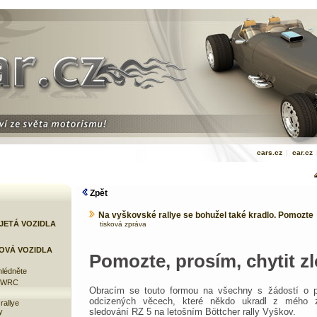
cars.cz
|
car.cz
Zpět
Na vyškovské rallye se bohužel také kradlo. Pomozte
JETÁ VOZIDLA
tisková zpráva
OVÁ VOZIDLA
Pomozte, prosím, chytit z
lédněte
e WRC
Obracím se touto formou na všechny s žádostí o p
odcizených věcech, které někdo ukradl z mého 
rallye
sledování RZ 5 na letošním Böttcher rally Vyškov.
y