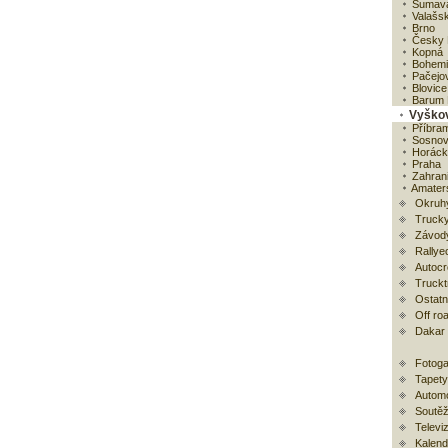
Šumav
Valašsk
Brno
Česky 
Kopná
Bohemia
Pačejo
Blovice
Barum R
Vyško
Příbra
Sosno
Horácká
Praha
Zahrani
Amaters
Okruh
Trucky
Závod
Rallye
Autoc
Trucktr
Ostatní
Off ro
Dakar
Fotoga
Tapety
Automo
Soutěž
Televi
Kalend