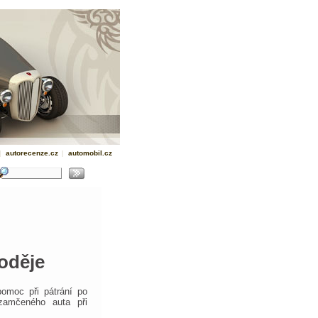
|
autorecenze.cz
|
automobil.cz
loděje
omoc při pátrání po
zamčeného auta při