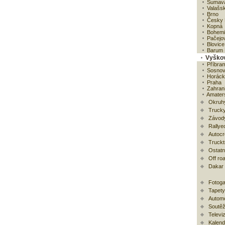
Šumav
Valašsk
Brno
Česky 
Kopná
Bohemia
Pačejo
Blovice
Barum R
Vyško
Příbra
Sosno
Horácká
Praha
Zahrani
Amaters
Okruh
Trucky
Závod
Rallye
Autoc
Trucktr
Ostatní
Off ro
Dakar
Fotoga
Tapety
Automo
Soutěž
Televi
Kalend