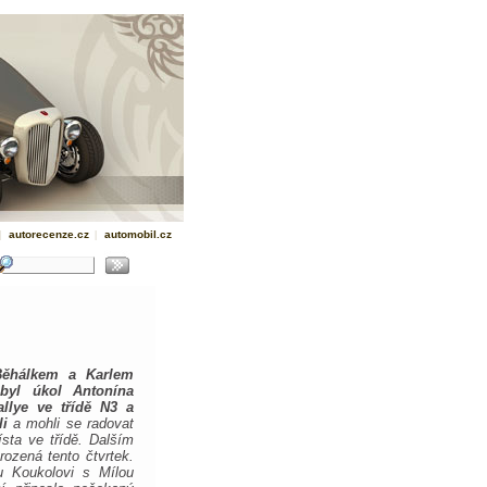
|
autorecenze.cz
|
automobil.cz
Běhálkem a Karlem
byl úkol Antonína
lye ve třídě N3 a
li
a mohli se radovat
sta ve třídě. Dalším
rozená tento čtvrtek.
u Koukolovi s Mílou