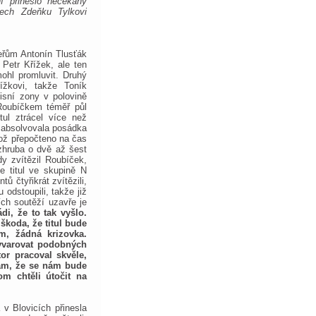
ní přineslo nečekaný
ech Zdeňku Tylkovi
eřům Antonín Tlusťák
Petr Křížek, ale ten
mohl promluvit. Druhý
ížkovi, takže Toník
isní zony v polovině
Roubíčkem téměř půl
tul ztrácel více než
o absolvovala posádka
ož přepočteno na čas
zhruba o dvě až šest
y zvítězil Roubíček,
e titul ve skupině N
ů čtyřikrát zvítězili,
 odstoupili, takže již
ch soutěží uzavře je
di, že to tak vyšlo.
škoda, že titul bude
m, žádná krizovka.
vyvarovat podobných
r pracoval skvěle,
fám, že se nám bude
m chtěli útočit na
 v Blovicích přinesla