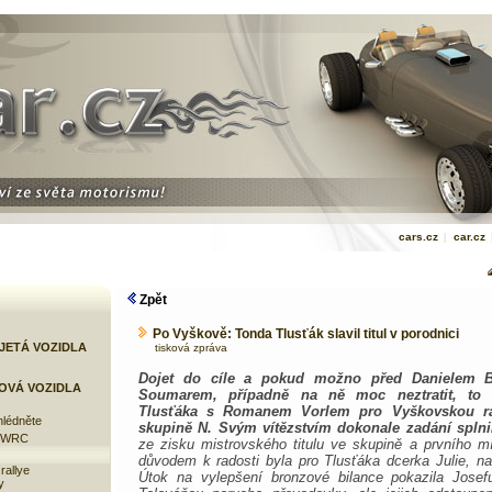
cars.cz
|
car.cz
Zpět
Po Vyškově: Tonda Tlusťák slavil titul v porodnici
JETÁ VOZIDLA
tisková zpráva
Dojet do cíle a pokud možno před Danielem 
OVÁ VOZIDLA
Soumarem, případně na ně moc neztratit, to 
Tlusťáka s Romanem Vorlem pro Vyškovskou ral
lédněte
skupině N. Svým vítězstvím dokonale zadání splni
e WRC
ze zisku mistrovského titulu ve skupině a prvního mí
důvodem k radosti byla pro Tlusťáka dcerka Julie, na
rallye
Útok na vylepšení bronzové bilance pokazila Josef
y