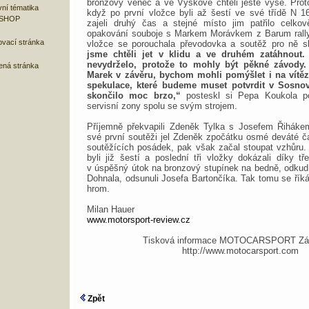
bronzový věnec a ve Vyškově chtěli ještě výše. Proto
ní tématika
když po první vložce byli až šestí ve své třídě N 1
 SHOP
zajeli druhý čas a stejné místo jim patřilo celko
opakování souboje s Markem Morávkem z Barum rally
ovací stránka
vložce se porouchala převodovka a soutěž pro ně s
jsme chtěli jet v klidu a ve druhém zatáhnout.
nevydrželo, protože to mohly být pěkné závody. 
bená stránka
Marek v závěru, bychom mohli pomýšlet i na vítězs
spekulace, které budeme muset potvrdit v Sosnov
skončilo moc brzo,“
posteskl si Pepa Koukola po
servisní zony spolu se svým strojem.
Příjemně překvapili Zdeněk Tylka s Josefem Řihákem
své první soutěži jel Zdeněk zpočátku osmé deváté 
soutěžících posádek, pak však začal stoupat vzhůru.
byli již šestí a poslední tři vložky dokázali díky t
v úspěšný útok na bronzový stupínek na bedně, odkud
Dohnala, odsunuli Josefa Bartončíka. Tak tomu se říká
hrom.
Milan Hauer
www.motorsport-review.cz
Tisková informace MOTOCARSPORT Zád
http://www.motocarsport.com
Zpět