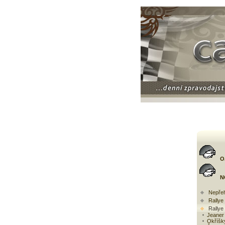
O
N
Nepřeh
Rally
Rallye
Jeaner 
Okříšk