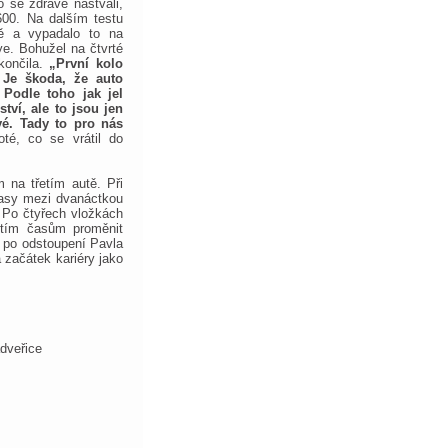
 se zdravě naštvali,
600. Na dalším testu
vě a vypadalo to na
e. Bohužel na čtvrté
končila.
„První kolo
 Je škoda, že auto
Podle toho jak jel
tví, ale to jsou jen
é. Tady to pro nás
té, co se vrátil do
 na třetím autě. Při
časy mezi dvanáctkou
 Po čtyřech vložkách
řetím časům proměnit
 po odstoupení Pavla
 začátek kariéry jako
veřice