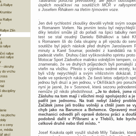
Talaváňou porucha převodovky, ale jejich odstoupe
a
úspěch nováčkovi na soutěžích MČR v rallysprint
á Rallye
s Josefem Řihákem na třetím týmovém voze.
Krumlov
.
 Rallye
Jen dvě rychlostní zkoušky dovolili vyhrát svým soup
v
s Romanem Vorlem. Na prvním testu byl nejrychlejší 
allye Zlín
díky letošní smůle již do pořadí na špici tabulky ne
v
test se stal osudný Danielu Běhálkovi a také Kř
m
s Romanem šli do čela skupiny a při vjezdu do serv
vá
soutěže byl jejich náskok před druhým Jaroslavem 
 rallye
minuty a Karel Soumar, poslední z kandidátů na ti
ční rallye
padesát vteřin. Druhou část vyškovského sprintu prot
ké rallye
Motocar Sport Zádveřice malinko volnějším tempem, c
y
znamenalo, že ve druhých průjezdech byli pomalejší 
 - okruhy
vteřin na vložku. Přesto s výjimkou sedmé erzety, kd
y do vrchu
byli vždy nejrychlejší a svým vítězstvím dokázali, ž
cross
bude ve správných rukách. Ze šesti letos odjetých sprint
ross
jednou byli druzí a jen jednou, v Okříškách pro poruchu
ial
nyní je jasné, že v Sosnové, která sezonu jednodenní
 disciplíny
nemůže již nikdo předstihnout.
„Je to dobré, jsme rá
ad
Zásluhu na tom mají i všichni moji spolujezdci a je 
patřit jen jednomu. Na trati nebyl žádný problé
Začátek jsme jeli trošku volněji a chtěl jsem se 
chyb jako na Barumce a Bohemce. Opravený moto
lerie
mechanici odvedli při opravě dobrou práci a dou
 na plochu
podobně dařit v Příbrami a v Třebíči, kde bycho
bily
celkové druhé nebo třetí místo. “
e o ceny
ze, média
Josef Koukola opět využil služeb Míly Talaváni, která
ář akcí