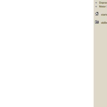
Doprav
Motor
start
oblí