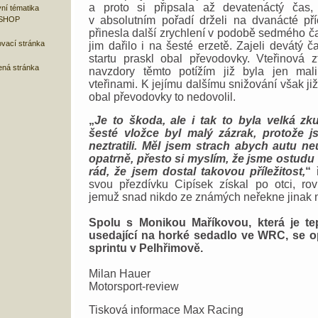
a proto si připsala až devatenáctý čas,
ní tématika
v absolutním pořadí drželi na dvanácté pří
 SHOP
přinesla další zrychlení v podobě sedmého 
ovací stránka
jim dařilo i na šesté erzetě. Zajeli devátý č
startu praskl obal převodovky. Vteřinová z
ená stránka
navzdory těmto potížím již byla jen ma
vteřinami. K jejímu dalšímu snižování však ji
obal převodovky to nedovolil.
„
Je to škoda, ale i tak to byla velká z
šesté vložce byl malý zázrak, protože 
neztratili. Měl jsem strach abych autu neu
opatrně, přesto si myslím, že jsme ostudu 
rád, že jsem dostal takovou příležitost,
“
ř
svou přezdívku Cipísek získal po otci, rov
jemuž snad nikdo ze známých neřekne jinak 
Spolu s Monikou Maříkovou, která je tep
usedající na horké sedadlo ve WRC, se o
sprintu v Pelhřimově.
Milan Hauer
Motorsport-review
Tisková informace Max Racing