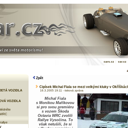
cars.cz
|
car.cz
Zpět
Cipísek Michal Fiala se mezi velkými kluky v Okříškách
JETÁ VOZIDLA
16.3.2005 19:11 - tisková zpráva
Michal Fiala
OVÁ VOZIDLA
s Monikou Maříkovou
si pro svou premiéru
lédněte
s vozem Škoda
e WRC
Octavia WRC zvolili
Rallye Vysočina. To
rallye
však netušili, že si
y