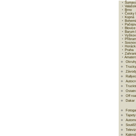
Šumav
Valašsk
Brno
Česky 
Kopná
Bohemia
Pačejo
Blovice
Barum R
Vyškov
Příbra
Sosnov
Horácká
Praha
Zahranič
Amaters
Okruh
Trucky
Závody
Rallye
Autocr
Trucktr
Ostatní
Off ro
Dakar
Fotoga
Tapety
Automo
Soutěž
Televi
Kalend