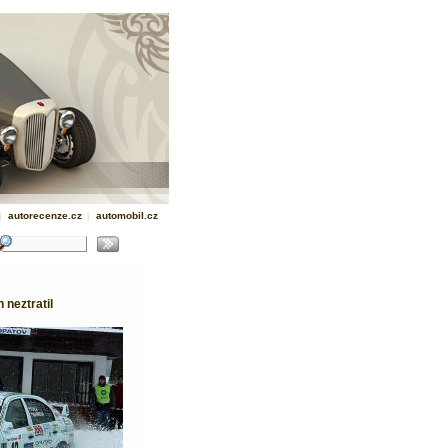
|
autorecenze.cz
|
automobil.cz
 neztratil