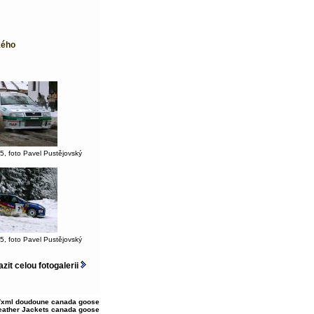
kého
5, foto Pavel Pustějovský
5, foto Pavel Pustějovský
zit celou fotogalerii
/xml
doudoune canada goose
Leather Jackets
canada goose