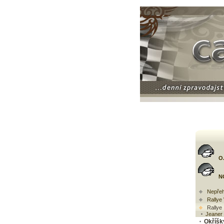
O
N
Nepřeh
Rally
Rallye
Jeaner 
Okříšk