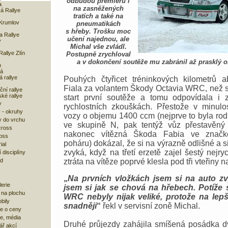
odbudou premiéru i
a
na zasněžených
á Rallye
tratích a také na
Krumlov
pneumatikách
s hřeby. Trošku moc
 Rallye
učení najednou, ale
v
Michal vše zvládl.
allye Zlín
Postupně zrychloval
a v dokončení soutěže mu zabránil až prasklý 
m
á
 rallye
Pouhých čtyřicet tréninkových kilometrů a
Fiala za volantem Škody Octavia WRC, než se
ní rallye
ké rallye
start první soutěže a tomu odpovídala i z
y
rychlostních zkouškách. Přestože v minulos
 - okruhy
vozy o objemu 1400 ccm (nejprve to byla rod
 do vrchu
ve skupině N, pak tentýž vůz přestavěný
cross
nakonec vítězná Škoda Fabia ve značk
oss
poháru) dokázal, že si na výrazně odlišné a si
ial
zvyká, když na třetí erzetě zajel šestý nejry
 disciplíny
ad
ztráta na vítěze poprvé klesla pod tři vteřiny n
„
Na prvních vložkách jsem si na auto zv
lerie
jsem si jak se chová na hřebech. Potíže
 na plochu
WRC nebyly nijak veliké, protože na lep
bily
snadněji
“
řekl v servisní zoně Michal.
e o ceny
ze, média
Druhé průjezdy zahájila smíšená posádka d
ář akcí