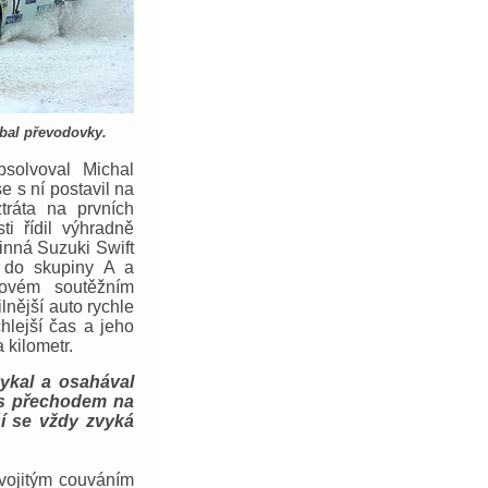
obal převodovky.
bsolvoval Michal
 s ní postavil na
tráta na prvních
ti řídil výhradně
inná Suzuki Swift
 do skupiny A a
ovém soutěžním
lnější auto rychle
chlejší čas a jeho
a kilometr.
ykal a osahával
 s přechodem na
ší se vždy zvyká
vojitým couváním