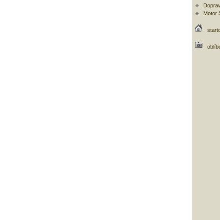
Doprav
Motor
start
oblíb