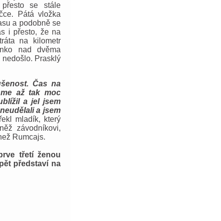
 přesto se stále
čce. Pátá vložka
času a podobně se
as i přesto, že na
tráta na kilometr
linko nad dvěma
ž nedošlo. Prasklý
kušenost. Čas na
jsme až tak moc
blížil a jel jsem
neudělali a jsem
ekl mladík, který
něž závodníkovi,
než Rumcajs.
rve třetí ženou
pět představí na